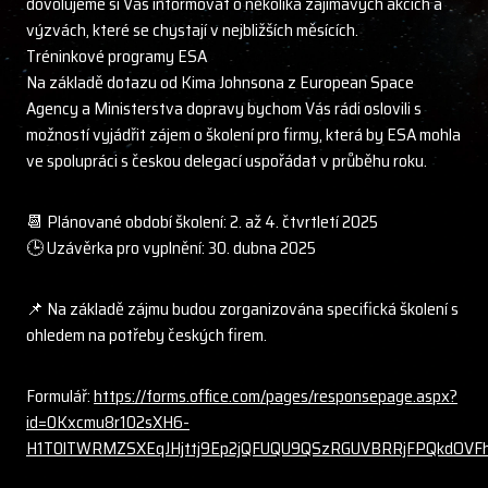
dovolujeme si Vás informovat o několika zajímavých akcích a
výzvách, které se chystají v nejbližších měsících.
Tréninkové programy ESA
Na základě dotazu od Kima Johnsona z European Space
Agency a Ministerstva dopravy bychom Vás rádi oslovili s
možností vyjádřit zájem o školení pro firmy, která by ESA mohla
ve spolupráci s českou delegací uspořádat v průběhu roku.
📆 Plánované období školení: 2. až 4. čtvrtletí 2025
🕒 Uzávěrka pro vyplnění: 30. dubna 2025
📌 Na základě zájmu budou zorganizována specifická školení s
ohledem na potřeby českých firem.
Formulář:
https://forms.office.com/pages/responsepage.aspx?
id=0Kxcmu8r102sXH6-
H1T0lTWRMZSXEqJHjttj9Ep2jQFUQU9QSzRGUVBRRjFPQkdOVFh