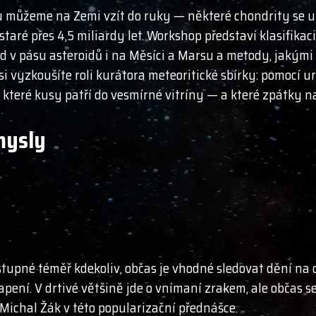
u můžeme na Zemi vzít do ruky — některé chondrity se ut
aré přes 4,5 miliardy let. Workshop představí klasifikaci
d v pásu asteroidů i na Měsíci a Marsu a metody, jakými 
si vyzkoušíte roli kurátora meteoritické sbírky: pomocí ur
 které kusy patří do vesmírné vitríny — a které zpátky na
mysly
stupné téměř kdekoliv, občas je vhodné sledovat dění na 
ní. V drtivé většině jde o vnímaní zrakem, ale občas se h
 Michal Žák v této popularizační přednášce.