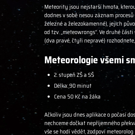
Meteority jsou nejstarší hmota, ktero
dodnes v sobě nesou záznam procesů st
železné a železokamenné), jejich půvo
od tzv. „meteowrongs“. Ve druhé části 
(dva pravé, čtyři nepravé) rozhodnete,
Meteorologie všemi s
2. stupeň ZŠ a SŠ
Délka: 90 minut
Cena 50 Kč na žáka
Ačkoliv jsou dnes aplikace o počasí do
nechceme dočkat nepříjemného překvape
vše se hodí vědět, zodpoví meteorolog