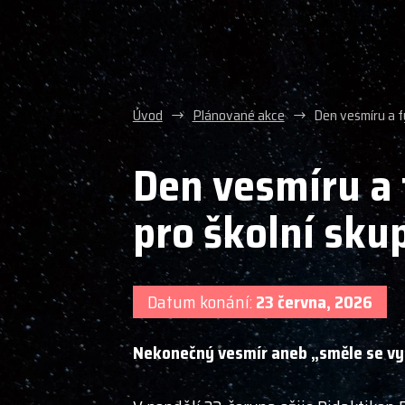
Úvod
Plánované akce
Den vesmíru a f
Den vesmíru a 
pro školní sku
Datum konání:
23 června, 2026
Nekonečný vesmír aneb „směle se vy