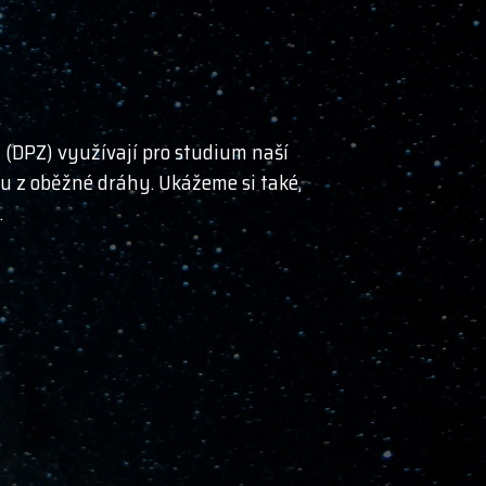
 (DPZ) využívají pro studium naší
inu z oběžné dráhy. Ukážeme si také,
.