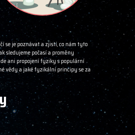
í se je poznávat a zjistí, co nám tyto
 jak sledujeme počasí a proměny
de ani propojení fyziky s populární
é vědy a jaké fyzikální principy se za
ny