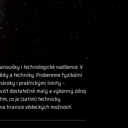
fanoušky i technologické nadšence. V
vědy a techniky. Probereme fyzikální
ároky i praktickými limity –
e vzít dostatečně malý a výkonný zdroj
tím, co je (zatím) technicky
d na hranice vědeckých možností.