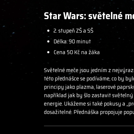
Star Wars: světelné me
2. stupeň ZŠ a SŠ
Délka: 90 minut
Cena 50 Kč na žáka
Světelné meče jsou jedním z nejvýraz
této přednášce se podíváme, co by byl
principy jako plazma, laserové paprsk
například jak by šlo zastavit světeln
energie. Ukážeme si také pokusy a „pro
dosažitelné. Přednáška propojuje popu