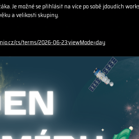
ka. Je možné se přihlásit na více po sobě jdoudích work
ěku a velikosti skupiny.
eenio.cz/cs/terms/2026-06-23;viewMode=day