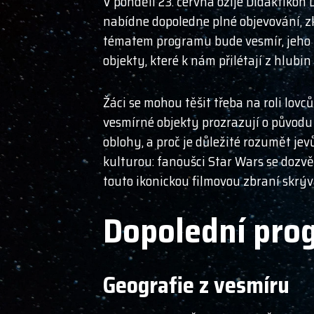
V pondělí 23. června ožije Didaktiko
nabídne dopoledne plné objevování, zk
tématem programu bude vesmír, jeho t
objekty, které k nám přilétají z hlubi
Žáci se mohou těšit třeba na roli lovců
vesmírné objekty prozrazují o původu
oblohy, a proč je důležité rozumět je
kulturou: fanoušci Star Wars se dozvě
touto ikonickou filmovou zbraní skrýva
Dopolední prog
Geografie z vesmíru