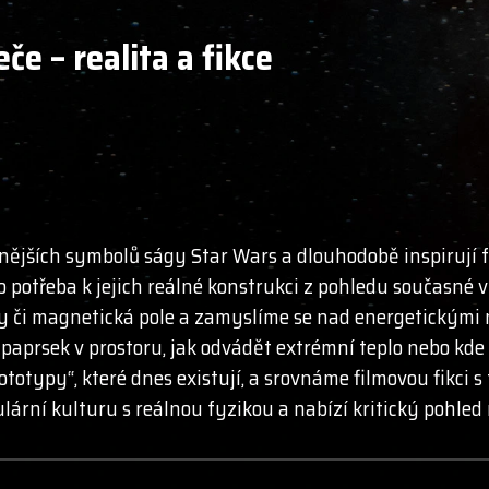
če – realita a fikce
nějších symbolů ságy Star Wars a dlouhodobě inspirují 
o potřeba k jejich reálné konstrukci z pohledu současné 
y či magnetická pole a zamyslíme se nad energetickými n
ý paprsek v prostoru, jak odvádět extrémní teplo nebo kd
totypy“, které dnes existují, a srovnáme filmovou fikci s 
lární kulturu s reálnou fyzikou a nabízí kritický pohle