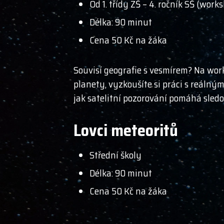
Od 1. třídy ZŠ – 4. ročník SŠ (wor
Délka: 90 minut
Cena 50 Kč na žáka
Souvisí geografie s vesmírem? Na wor
planety, vyzkoušíte si práci s reálným
jak satelitní pozorování pomáhá sledo
Lovci meteoritů
Střední školy
Délka: 90 minut
Cena 50 Kč na žáka