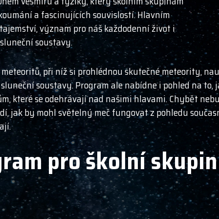
n Dnem vesmíru a fyziky, který školním skupinám
oumání a fascinujících souvislostí. Hlavním
ajemství, význam pro náš každodenní život i
n sluneční soustavy.
 meteoritů, při níž si prohlédnou skutečné meteority, nauč
 sluneční soustavy. Program ale nabídne i pohled na to,
vům, které se odehrávají nad našimi hlavami. Chybět nebu
dí, jak by mohl světelný meč fungovat z pohledu současn
jí.
ram pro školní skupi