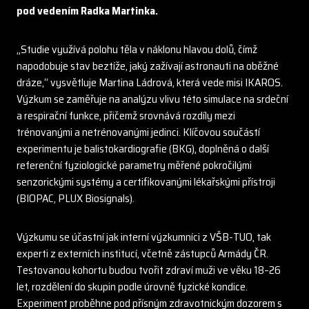
pod vedením Radka Martinka.
„Studie využívá polohu těla v náklonu hlavou dolů, čímž
napodobuje stav beztíže, jaký zažívají astronauti na oběžné
dráze,“ vysvětluje Martina Ládrová, která vede misi IKAROS.
Výzkum se zaměřuje na analýzu vlivu této simulace na srdeční
a respirační funkce, přičemž srovnává rozdíly mezi
trénovanými a netrénovanými jedinci. Klíčovou součástí
experimentu je balistokardiografie (BKG), doplněná o další
referenční fyziologické parametry měřené pokročilými
senzorickými systémy a certifikovanými lékařskými přístroji
(BIOPAC, PLUX Biosignals).
Výzkumu se účastní jak interní výzkumníci z VŠB-TUO, tak
experti z externích institucí, včetně zástupců Armády ČR.
Testovanou kohortu budou tvořit zdraví muži ve věku 18–26
let, rozdělení do skupin podle úrovně fyzické kondice.
Experiment proběhne pod přísným zdravotnickým dozorem s