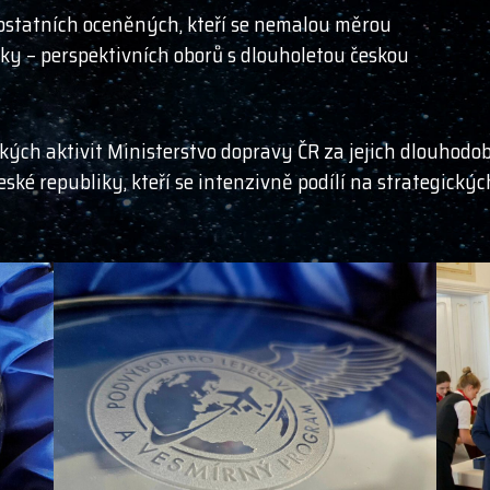
i ostatních oceněných, kteří se nemalou měrou
tiky – perspektivních oborů s dlouholetou českou
kých aktivit Ministerstvo dopravy ČR za jejich dlouhodob
ské republiky, kteří se intenzivně podílí na strategickýc