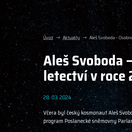
Úvod
Aktuality
Aleš Svoboda – Osobno
Aleš Svoboda 
letectví v roce
28. 03. 2024
Včera byl český kosmonaut Aleš Svob
program Poslanecké sněmovny Parlam